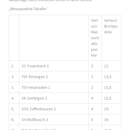
„Minuspunkte-Tabelle“
Verl
Verlust-
ust-
Brettpu
Man
nkte
nsch
afts
pun
kte
1.
SC Feuerbach 2
2
12
2.
TSF Ditzingen 2
2
13,5
3.
TSV Heumaden 1
2
15,5
4.
SK Gerlingen 2
4
15,5
5.
SSV Zuffenhausen 2
4
19
6.
SV Wolfbusch 3
5
16