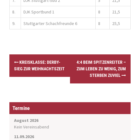
7.
DJK Stuttgart-Süd 2
5
21,5
8.
DJK Sportbund 1
8
21,5
9.
Stuttgarter Schachfreunde 6
8
25,5
P
KREISKLASSE: DERBY-
4:4 BEIM SPITZENREITER –
o
SIEG ZUR WEIHNACHTSZEIT
ZUM LEBEN ZU WENIG, ZUM
s
STERBEN ZUVIEL
t
n
a
v
i
Termine
g
a
August 2026
t
Kein Vereinsabend
i
11.09.2026