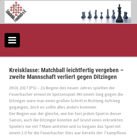
S
k
i
p
t
o
c
o
n
t
e
Kreisklasse: Matchball leichtfertig vergeben –
n
zweite Mannschaft verliert gegen Ditzingen
t
09.01.2017 (PS) – Zu Beginn des neuen Jahres spielten die
Feuerbacher erneut im Spitzenspiel. Mit einem Sieg gegen die
Ditzinger wäre man einen großen Schritt in Richtung Aufstieg
gegangen, doch es sollte alles anders kommen.
Der Beginn war der gleiche, wie bei fast jedem Spiel in dieser
Saison, auch die Ditzinger konnten auf Grund eines erkrankten
Spielers nur mit 7 Mann antreten und so begann das Spiel mit
einem 1:0 für die Feuerbacher. Dies war bereits der 7 kampflose