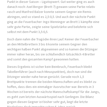
Punkt in dieser Saison – Ligatopwert. Gut weiter ging es auch
danach noch: Axel Berger (Brett 7) gewann seine Partie relativ
rasch und Manfred Balzer konnte seinem Gegner ein Remis
abringen, und so stand es 2,5:0,5. Und auch der nächste Punkt
ging an die Feuerbacher: Ingo Wenninger an Brett 1 kämpfte eine
sehr gute Partie, zeigte seine Spielstärke und belohnte sich
selbst mit dem Punkt 3,5:0,5.
Doch dann nahm die Tragödie ihren Lauf. Keiner der Feuerbacher
an den Mittelbrettern 3 bis 6 konnte seinem Gegner den
wichtigen halben Punkt abgewinnen und so kamen die Ditzinger
immer näher heran, bis sie schlußendlich tätsächlich 4 Bretter
und somit den gesamten Kampf gewonnen hatten.
Dieses Ergebnis ist sicher kein Beinbruch, Feuerbach bleibt
Tabellenführer (auch nach Minuspunkten), doch nun sind die
Ditzinger wieder nahe heran gerückt. Gerade noch 1,5
Brettpunkte trennen die beiden Mannschaften und es bleibt zu
hoffen, dass dies ein einmaliger Ausrutscher war. Bereits in 3
Wochen ist bereits der nächste Mannschaftskampf für die Jungs,
es geht zum letzten Auswärtsspiel nach Gerlingen. Die Bilanz
gegen diesen Gegner ist bisher sehr gut, liegt die letzte
Niederlage doch immerhin schon 6 Jahre zurück.