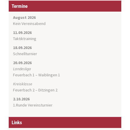
a
Termine
t
i
August 2026
o
Kein Vereinsabend
n
11.09.2026
Taktiktraining
18.09.2026
Schnellturnier
20.09.2026
Landesliga
Feuerbach 1 – Waiblingen 1
Kreisklasse
Feuerbach 2 – Ditzingen 2
2.10.2026
1.Runde Vereinsturnier
Links