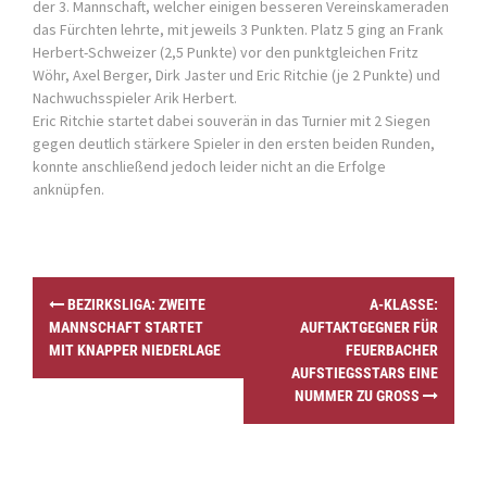
der 3. Mannschaft, welcher einigen besseren Vereinskameraden
das Fürchten lehrte, mit jeweils 3 Punkten. Platz 5 ging an Frank
Herbert-Schweizer (2,5 Punkte) vor den punktgleichen Fritz
Wöhr, Axel Berger, Dirk Jaster und Eric Ritchie (je 2 Punkte) und
Nachwuchsspieler Arik Herbert.
Eric Ritchie startet dabei souverän in das Turnier mit 2 Siegen
gegen deutlich stärkere Spieler in den ersten beiden Runden,
konnte anschließend jedoch leider nicht an die Erfolge
anknüpfen.
P
BEZIRKSLIGA: ZWEITE
A-KLASSE:
o
MANNSCHAFT STARTET
AUFTAKTGEGNER FÜR
s
MIT KNAPPER NIEDERLAGE
FEUERBACHER
t
AUFSTIEGSSTARS EINE
n
NUMMER ZU GROSS
a
v
i
g