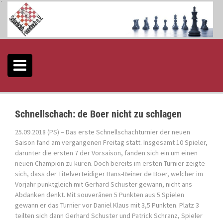
S
k
i
p
t
o
c
o
n
t
e
Schnellschach: de Boer nicht zu schlagen
n
t
25.09.2018 (PS) – Das erste Schnellschachturnier der neuen
Saison fand am vergangenen Freitag statt. Insgesamt 10 Spieler,
darunter die ersten 7 der Vorsaison, fanden sich ein um einen
neuen Champion zu küren. Doch bereits im ersten Turnier zeigte
sich, dass der Titelverteidiger Hans-Reiner de Boer, welcher im
Vorjahr punktgleich mit Gerhard Schuster gewann, nicht ans
Abdanken denkt. Mit souveränen 5 Punkten aus 5 Spielen
gewann er das Turnier vor Daniel Klaus mit 3,5 Punkten. Platz 3
teilten sich dann Gerhard Schuster und Patrick Schranz, Spieler