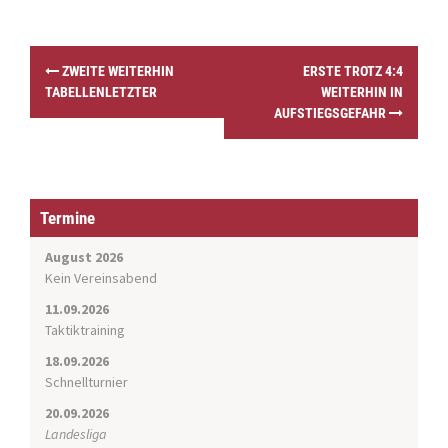
P
ZWEITE WEITERHIN
ERSTE TROTZ 4:4
o
TABELLENLETZTER
WEITERHIN IN
s
AUFSTIEGSGEFAHR
t
n
a
v
i
Termine
g
a
August 2026
t
Kein Vereinsabend
i
11.09.2026
o
Taktiktraining
n
18.09.2026
Schnellturnier
20.09.2026
Landesliga