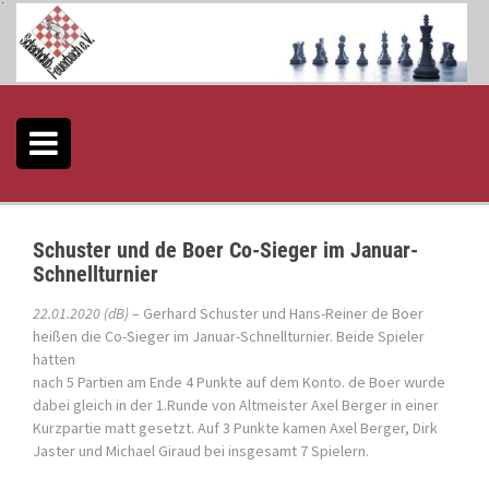
S
k
i
p
t
o
c
o
n
t
e
Schuster und de Boer Co-Sieger im Januar-
n
Schnellturnier
t
22.01.2020 (dB)
– Gerhard Schuster und Hans-Reiner de Boer
heißen die Co-Sieger im Januar-Schnellturnier. Beide Spieler
hatten
nach 5 Partien am Ende 4 Punkte auf dem Konto. de Boer wurde
dabei gleich in der 1.Runde von Altmeister Axel Berger in einer
Kurzpartie matt gesetzt. Auf 3 Punkte kamen Axel Berger, Dirk
Jaster und Michael Giraud bei insgesamt 7 Spielern.