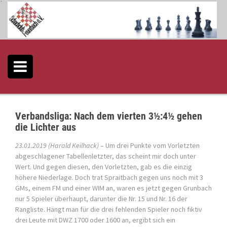
S
k
i
p
t
o
c
o
n
t
e
Verbandsliga: Nach dem vierten 3½:4½ gehen
n
die Lichter aus
t
23.01.2019 (Harald Keilhack)
– Um drei Punkte vom Vorletzten
abgeschlagener Tabellenletzter, das scheint mir doch unter
Wert. Und gegen diesen, den Vorletzten, gab es die einzig
höhere Niederlage. Doch trat Spraitbach gegen uns noch mit 3
GMs, einem FM und einer WIM an, waren es jetzt gegen Grunbach
nur 5 Spieler überhaupt, darunter die Nr. 15 und Nr. 16 der
Rangliste. Hängt man für die drei fehlenden Spieler noch fiktiv
drei Leute mit DWZ 1700 oder 1600 an, ergibt sich ein