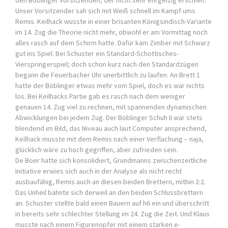
den Böblinger Vorsitzenden, der nicht sehr ehrgeizig erschien.
Unser Vorsitzender sah sich mit Weiß schnell im Kampf ums
Remis. Keilhack wusste in einer brisanten Königsindisch-Variante
im 14. Zug die Theorie nicht mehr, obwohl er am Vormittag noch
alles rasch auf dem Schirm hatte. Dafür kam Zimber mit Schwarz
gut ins Spiel. Bei Schuster ein Standard-Schottisches-
Vierspringerspiel; doch schon kurz nach den Standardzügen
begann die Feuerbacher Uhr unerbittlich zu laufen. An Brett 1
hatte der Böblinger etwas mehr vom Spiel, doch es war nichts
los. Bei Keilhacks Partie gab es rasch nach dem weniger
genauen 14. Zug viel zu rechnen, mit spannenden dynamischen
Abwicklungen bei jedem Zug. Der Böblinger Schuh II war stets
blendend im Bild, das Niveau auch laut Computer ansprechend,
Keilhack musste mit dem Remis nach einer Verflachung – naja,
glücklich wäre zu hoch gegriffen, aber zufrieden sein.
De Boer hatte sich konsolidiert, Grundmanns zwischenzeitliche
Initiative erwies sich auch in der Analyse als nicht recht
ausbaufähig, Remis auch an diesen beiden Brettern, mithin 2:2.
Das Unheil bahnte sich derweil an den beiden Schlussbrettern
an. Schuster stellte bald einen Bauern auf h6 ein und überschritt
in bereits sehr schlechter Stellung im 24. Zug die Zeit. Und Klaus
musste nach einem Figurenopfer mit einem starken e-