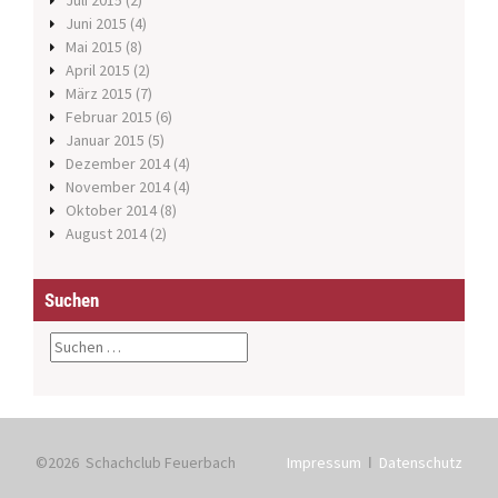
Juli 2015
(2)
Juni 2015
(4)
Mai 2015
(8)
April 2015
(2)
März 2015
(7)
Februar 2015
(6)
Januar 2015
(5)
Dezember 2014
(4)
November 2014
(4)
Oktober 2014
(8)
August 2014
(2)
Suchen
S
u
c
h
e
n
©2026 Schachclub Feuerbach
Impressum
ǀ
Datenschutz
n