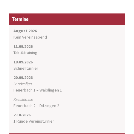
a
v
i
Termine
g
a
August 2026
t
Kein Vereinsabend
i
11.09.2026
o
Taktiktraining
n
18.09.2026
Schnellturnier
20.09.2026
Landesliga
Feuerbach 1 – Waiblingen 1
Kreisklasse
Feuerbach 2 – Ditzingen 2
2.10.2026
1.Runde Vereinsturnier