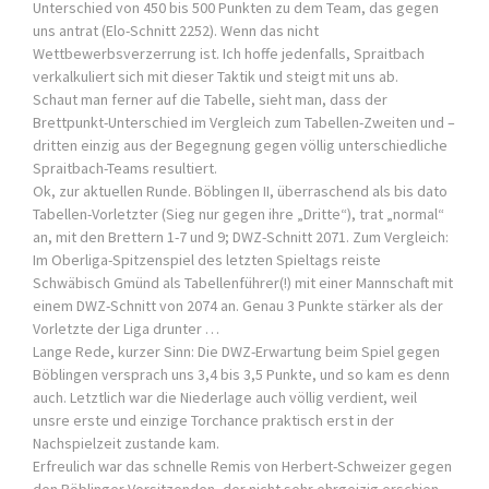
Unterschied von 450 bis 500 Punkten zu dem Team, das gegen
uns antrat (Elo-Schnitt 2252). Wenn das nicht
Wettbewerbsverzerrung ist. Ich hoffe jedenfalls, Spraitbach
verkalkuliert sich mit dieser Taktik und steigt mit uns ab.
Schaut man ferner auf die Tabelle, sieht man, dass der
Brettpunkt-Unterschied im Vergleich zum Tabellen-Zweiten und –
dritten einzig aus der Begegnung gegen völlig unterschiedliche
Spraitbach-Teams resultiert.
Ok, zur aktuellen Runde. Böblingen II, überraschend als bis dato
Tabellen-Vorletzter (Sieg nur gegen ihre „Dritte“), trat „normal“
an, mit den Brettern 1-7 und 9; DWZ-Schnitt 2071. Zum Vergleich:
Im Oberliga-Spitzenspiel des letzten Spieltags reiste
Schwäbisch Gmünd als Tabellenführer(!) mit einer Mannschaft mit
einem DWZ-Schnitt von 2074 an. Genau 3 Punkte stärker als der
Vorletzte der Liga drunter …
Lange Rede, kurzer Sinn: Die DWZ-Erwartung beim Spiel gegen
Böblingen versprach uns 3,4 bis 3,5 Punkte, und so kam es denn
auch. Letztlich war die Niederlage auch völlig verdient, weil
unsre erste und einzige Torchance praktisch erst in der
Nachspielzeit zustande kam.
Erfreulich war das schnelle Remis von Herbert-Schweizer gegen