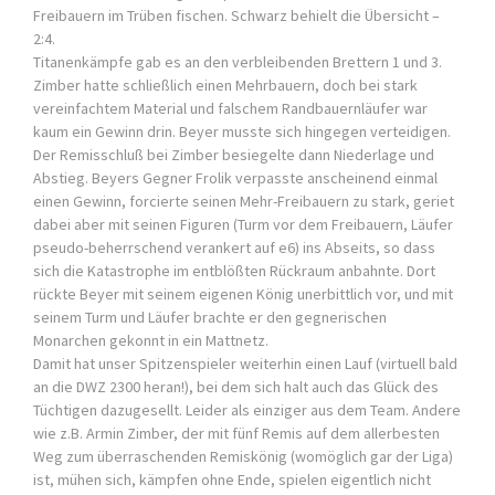
Freibauern im Trüben fischen. Schwarz behielt die Übersicht –
2:4.
Titanenkämpfe gab es an den verbleibenden Brettern 1 und 3.
Zimber hatte schließlich einen Mehrbauern, doch bei stark
vereinfachtem Material und falschem Randbauernläufer war
kaum ein Gewinn drin. Beyer musste sich hingegen verteidigen.
Der Remisschluß bei Zimber besiegelte dann Niederlage und
Abstieg. Beyers Gegner Frolik verpasste anscheinend einmal
einen Gewinn, forcierte seinen Mehr-Freibauern zu stark, geriet
dabei aber mit seinen Figuren (Turm vor dem Freibauern, Läufer
pseudo-beherrschend verankert auf e6) ins Abseits, so dass
sich die Katastrophe im entblößten Rückraum anbahnte. Dort
rückte Beyer mit seinem eigenen König unerbittlich vor, und mit
seinem Turm und Läufer brachte er den gegnerischen
Monarchen gekonnt in ein Mattnetz.
Damit hat unser Spitzenspieler weiterhin einen Lauf (virtuell bald
an die DWZ 2300 heran!), bei dem sich halt auch das Glück des
Tüchtigen dazugesellt. Leider als einziger aus dem Team. Andere
wie z.B. Armin Zimber, der mit fünf Remis auf dem allerbesten
Weg zum überraschenden Remiskönig (womöglich gar der Liga)
ist, mühen sich, kämpfen ohne Ende, spielen eigentlich nicht