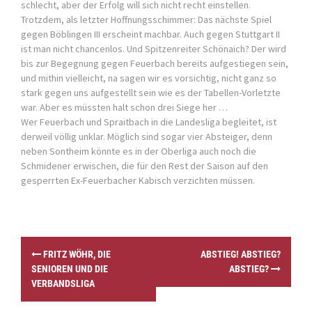
schlecht, aber der Erfolg will sich nicht recht einstellen.
Trotzdem, als letzter Hoffnungsschimmer: Das nächste Spiel
gegen Böblingen III erscheint machbar. Auch gegen Stuttgart II
ist man nicht chancenlos. Und Spitzenreiter Schönaich? Der wird
bis zur Begegnung gegen Feuerbach bereits aufgestiegen sein,
und mithin vielleicht, na sagen wir es vorsichtig, nicht ganz so
stark gegen uns aufgestellt sein wie es der Tabellen-Vorletzte
war. Aber es müssten halt schon drei Siege her …
Wer Feuerbach und Spraitbach in die Landesliga begleitet, ist
derweil völlig unklar. Möglich sind sogar vier Absteiger, denn
neben Sontheim könnte es in der Oberliga auch noch die
Schmidener erwischen, die für den Rest der Saison auf den
gesperrten Ex-Feuerbacher Kabisch verzichten müssen.
P
FRITZ WÖHR, DIE
ABSTIEG! ABSTIEG?
o
SENIOREN UND DIE
ABSTIEG?
s
VERBANDSLIGA
t
n