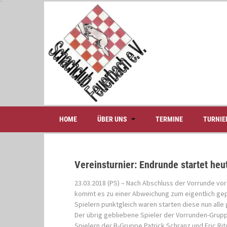
S
k
i
p
t
o
c
o
n
t
e
HOME
ÜBER UNS
TERMINE
TURNIE
n
t
Vereinsturnier: Endrunde startet heu
23.03.2018 (PS) – Nach Abschluss der Vorrunde vor
kommt es zu einer Abweichung zum eigentlich gepl
Spielern punktgleich waren starten diese nun all
Der übrig gebliebene Spieler der Vorrunden-Grupp
Spielern der B-Gruppe Patrick Schranz und Eric Ri