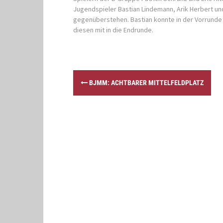
Jugendspieler Bastian Lindemann, Arik Herbert und
gegenüberstehen. Bastian konnte in der Vorrunde
diesen mit in die Endrunde.
P
BJMM: ACHTBARER MITTELFELDPLATZ
o
s
t
n
a
v
i
g
a
t
i
o
n