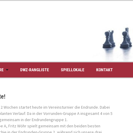
RE
DWZ-RANGLISTE
SPIELLOKALE
KONTAKT
te!
 2 Wochen startet heute im Vereinsturnier die Endrunde. Dabei
anten Verlauf: Da in der Vorrunden-Gruppe A insgesamt 4 von 5
e gemeinsam in der Endrundengruppe 1.
e A, Fritz Wöhr spielt gemeinsam mit den beiden besten
tchie in der Endrunden-Gruppe 2, während sich unsere drei